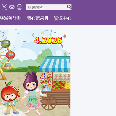
膳減鹽計劃
開心蔬果月
資源中心