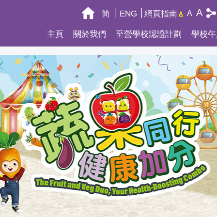
A
简
ENG
網頁指南
A
A
主頁
關於我們
至營學校認證計劃
學校午