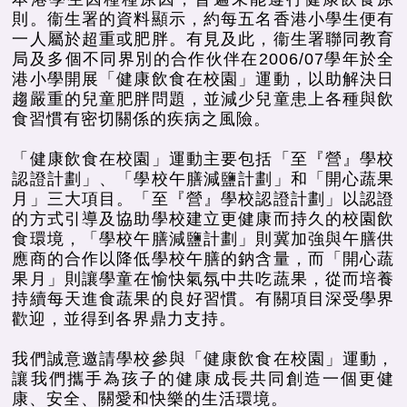
則。衞生署的資料顯示，約每五名香港小學生便有
一人屬於超重或肥胖。有見及此，衞生署聯同教育
局及多個不同界別的合作伙伴在2006/07學年於全
港小學開展「健康飲食在校園」運動，以助解決日
趨嚴重的兒童肥胖問題，並減少兒童患上各種與飲
食習慣有密切關係的疾病之風險。
「健康飲食在校園」運動主要包括「至『營』學校
認證計劃」、「學校午膳減鹽計劃」和「開心蔬果
月」三大項目。「至『營』學校認證計劃」以認證
的方式引導及協助學校建立更健康而持久的校園飲
食環境，「學校午膳減鹽計劃」則冀加強與午膳供
應商的合作以降低學校午膳的鈉含量，而「開心蔬
果月」則讓學童在愉快氣氛中共吃蔬果，從而培養
持續每天進食蔬果的良好習慣。有關項目深受學界
歡迎，並得到各界鼎力支持。
我們誠意邀請學校參與「健康飲食在校園」運動，
讓我們攜手為孩子的健康成長共同創造一個更健
康、安全、關愛和快樂的生活環境。