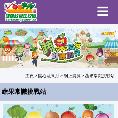
主頁
>
開心蔬果月
>
網上資源
>
蔬果常識挑戰站
蔬果常識挑戰站