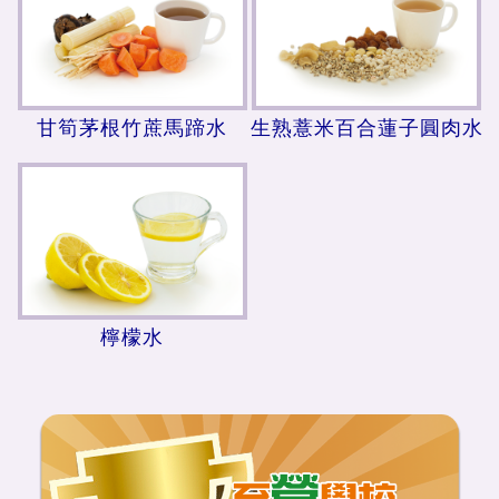
甘筍茅根竹蔗馬蹄水
生熟薏米百合蓮子圓肉水
檸檬水