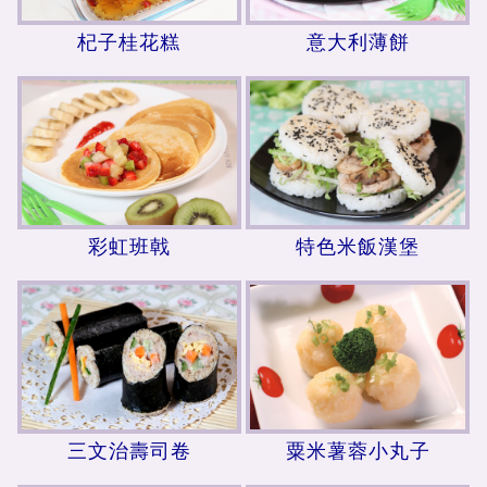
杞子桂花糕
意大利薄餅
彩虹班戟
特色米飯漢堡
三文治壽司卷
粟米薯蓉小丸子