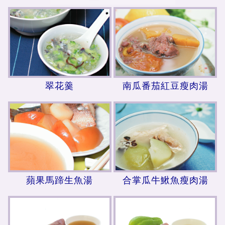
翠花羹
南瓜番茄紅豆瘦肉湯
蘋果馬蹄生魚湯
合掌瓜牛鰍魚瘦肉湯