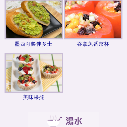
墨西哥醬伴多士
吞拿魚番茄杯
美味果撻