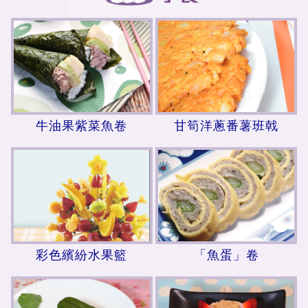
牛油果紫菜魚卷
甘筍洋蔥番薯班戟
彩色繽紛水果籃
「魚蛋」卷