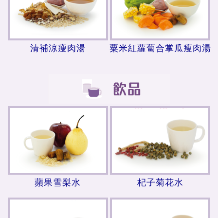
清補涼瘦肉湯
粟米紅蘿蔔合掌瓜瘦肉湯
蘋果雪梨水
杞子菊花水