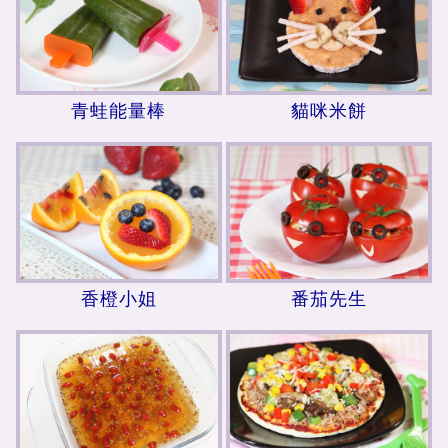
青蛙能量棒
貓咪米餅
香橙小姐
番茄先生