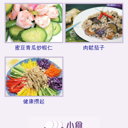
蜜豆青瓜炒蝦仁
肉鬆茄子
健康撈起