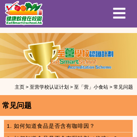
主页
>
至营学校认证计划
>
至「营」小食站
>
常见问题
常见问题
1. 如何知道食品是否含有咖啡因？