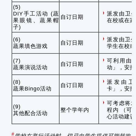
(5)
DIY手工活动 (蔬
派发由卫生
自订日期
果眼镜、蔬果帽
在校或在家
子)
(6)
派发由卫
自订日期
蔬果填色游戏
学生在校或
(7)
可利用由
自订日期
蔬果演说活动
动」，安排
(8)
派发由卫
自订日期
蔬果Bingo活动
卡」，安排
可考虑将
(9)
整个学年内
程内 （可
其他配合活动
心活动建议
#