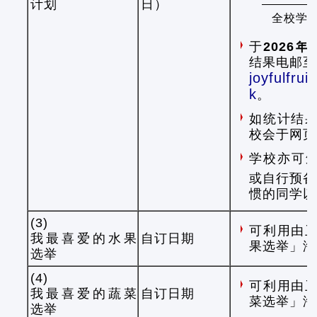
计划
日）
全校学生
于
2026
结果电邮至
joyfulfru
k
。
如统计结果
校会于网页
学校亦可颁
或自行预备
惯的同学以
(3)
可利用由
我最喜爱的水果
自订日期
果选举」海
选举
(4)
可利用由
我最喜爱的蔬菜
自订日期
菜选举」海
选举