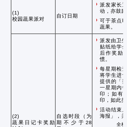
派发家长
动，亦鼓励
(1)
自订日期
校园蔬果派对
可于茶点
蔬果。
派发由卫生
贴纸给学
后作奖励
惯。
每星期检
将学生进
提供的「
一星期内
印；如有
印，如此类
活动结束
海报」，并
(2)
自选时段（为
蔬果日记卡奖励
期不少于28
全校