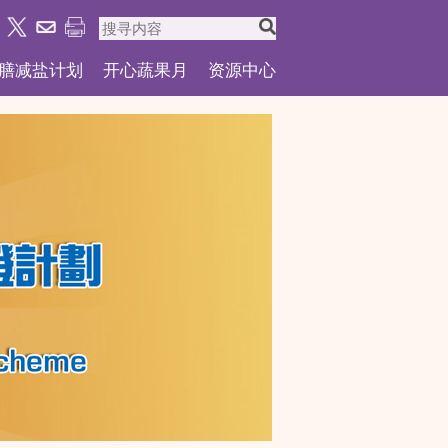
膳减盐计划
开心蔬果月
资源中心