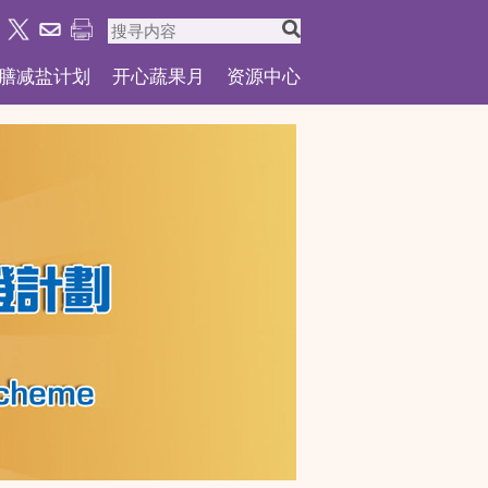
膳减盐计划
开心蔬果月
资源中心