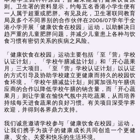
则。卫生署的资料显示，约每五名香港小学生便有
一人属于超重或肥胖。有见及此，卫生署联同教育
局及多个不同界别的合作伙伴在2006/07学年于全
港小学开展「健康饮食在校园」运动，以助解决日
趋严重的儿童肥胖问题，并减少儿童患上各种与饮
食习惯有密切关系的疾病之风险。
「健康饮食在校园」运动主要包括「至『营』学校
认证计划」、「学校午膳减盐计划」和「开心蔬果
月」三大项目。「至『营』学校认证计划」以认证
的方式引导及协助学校建立更健康而持久的校园饮
食环境，「学校午膳减盐计划」则冀加强与午膳供
应商的合作以降低学校午膳的钠含量，而「开心蔬
果月」则让学童在愉快气氛中共吃蔬果，从而培养
持续每天进食蔬果的良好习惯。有关项目深受学界
欢迎，并得到各界鼎力支持。
我们诚意邀请学校参与「健康饮食在校园」运动，
让我们携手为孩子的健康成长共同创造一个更健
康、安全、关爱和快乐的生活环境。