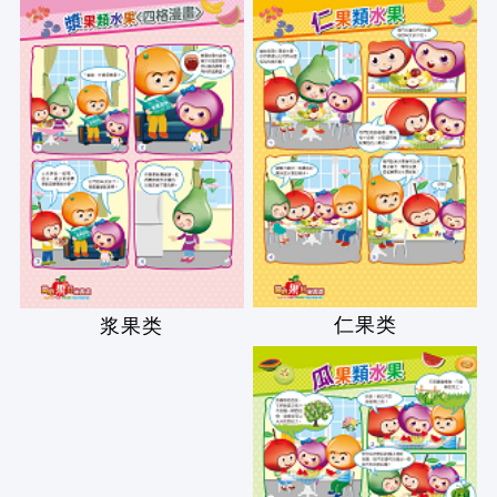
仁果类
浆果类