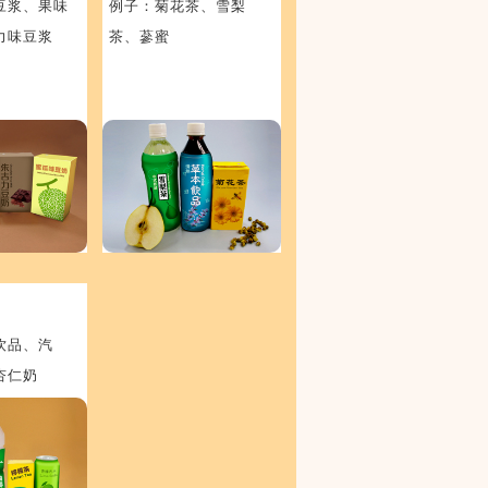
豆浆、果味
例子：菊花茶、雪梨
力味豆浆
茶、蔘蜜
饮品、汽
杏仁奶