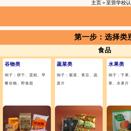
主页
至营学校认
>
第一步：选择类
食品
谷物类
蔬菜类
水果类
例子：饼干、蛋糕、早
例子：紫菜、青豆、蔬
例子：干果
餐谷物、即食面
菜片
果、水果片