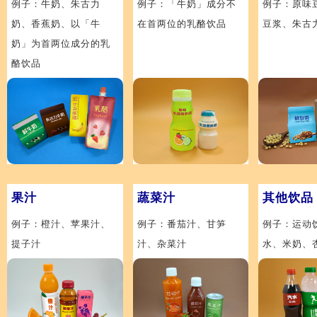
例子：牛奶、朱古力
例子：「牛奶」成分不
例子：原味
奶、香蕉奶、以「牛
在首两位的乳酪饮品
豆浆、朱古
奶」为首两位成分的乳
酪饮品
果汁
蔬菜汁
其他饮品
例子：橙汁、苹果汁、
例子：番茄汁、甘笋
例子：运动
提子汁
汁、杂菜汁
水、米奶、