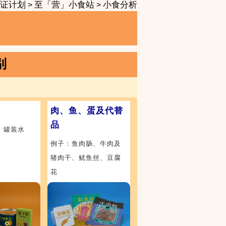
证计划
至「营」小食站
小食分析
>
>
别
肉、鱼、蛋及代替
品
、罐装水
例子：鱼肉肠、牛肉及
猪肉干、鱿鱼丝、豆腐
花