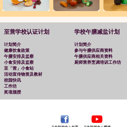
至营学校认证计划
学校午膳减盐计划
计划简介
计划简介
健康饮食政策
参与午膳供应商资料
午膳安排及监察
午膳供应商相关资料
小食安排及监察
厨师营养烹调培训工作坊
至「营」小食站
活动宣传物资及教材
校园快讯
工作坊
奖项颁授