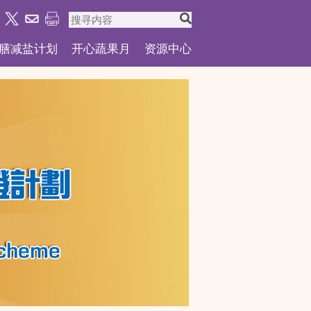
膳减盐计划
开心蔬果月
资源中心