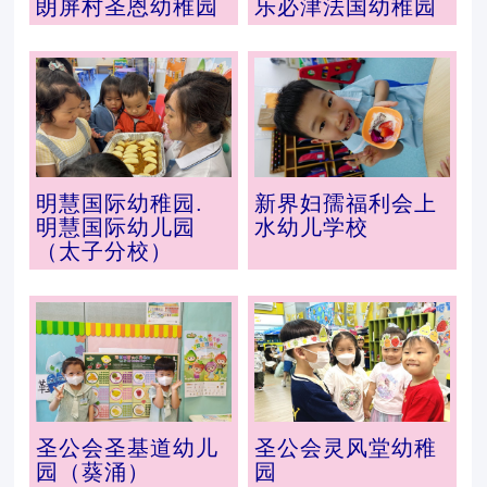
朗屏村圣恩幼稚园
乐必津法国幼稚园
明慧国际幼稚园.
新界妇孺福利会上
明慧国际幼儿园
水幼儿学校
（太子分校）
圣公会圣基道幼儿
圣公会灵风堂幼稚
园（葵涌）
园