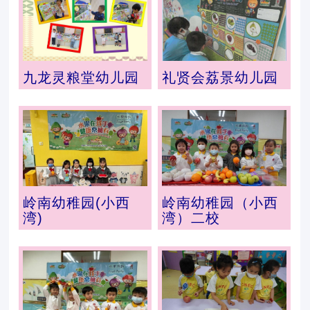
九龙灵粮堂幼儿园
礼贤会荔景幼儿园
岭南幼稚园(小西
岭南幼稚园（小西
湾)
湾）二校