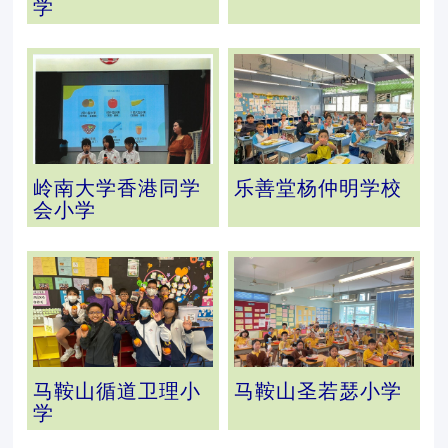
学
岭南大学香港同学
乐善堂杨仲明学校
会小学
马鞍山循道卫理小
马鞍山圣若瑟小学
学