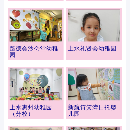
路德会沙仑堂幼稚
上水礼贤会幼稚园
园
上水惠州幼稚园
新航筲箕湾日托婴
（分校）
儿园