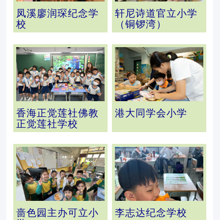
凤溪廖润琛纪念学
轩尼诗道官立小学
校
（铜锣湾）
香海正觉莲社佛教
港大同学会小学
正觉莲社学校
啬色园主办可立小
李志达纪念学校