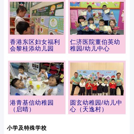
香港东区妇女福利
仁济医院董伯英幼
会黎桂添幼儿园
稚园/幼儿中心
港青基信幼稚园
圆玄幼稚园/幼儿中
（启晴）
心（天逸村）
小学及特殊学校