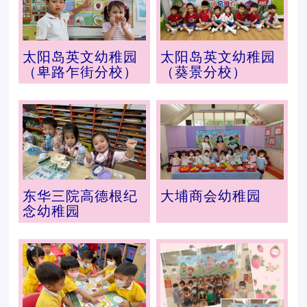
太阳岛英文幼稚园
太阳岛英文幼稚园
（卑路乍街分校）
（葵景分校）
东华三院高德根纪
大埔商会幼稚园
念幼稚园