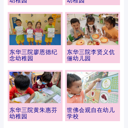
幼稚园
幼稚园
东华三院廖恩德纪
东华三院李贤义伉
念幼稚园
俪幼儿园
东华三院黄朱惠芬
世佛会观自在幼儿
幼稚园
学校