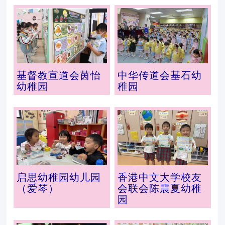
基督教宣道会茵怡
中华传道会基石幼
幼稚园
稚园
启思幼稚园幼儿园
香港中文大学校友
（爱琴）
会联会陈震夏幼稚
园