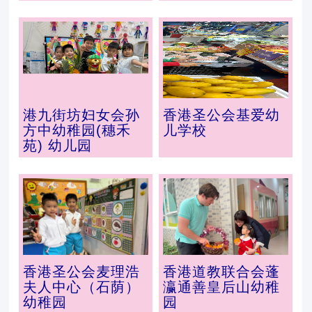
港九街坊妇女会孙
香港圣公会基爱幼
方中幼稚园(穗禾
儿学校
苑) 幼儿园
香港圣公会麦理浩
香港道教联合会蓬
夫人中心（石荫）
瀛通善皇后山幼稚
幼稚园
园