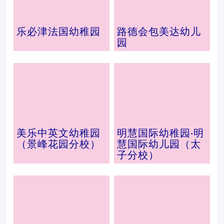
乐必津法国幼稚园
路德会包美达幼儿
园
美乐中英文幼稚园
明慧国际幼稚园‧明
（景峰花园分校）
慧国际幼儿园（太
子分校）