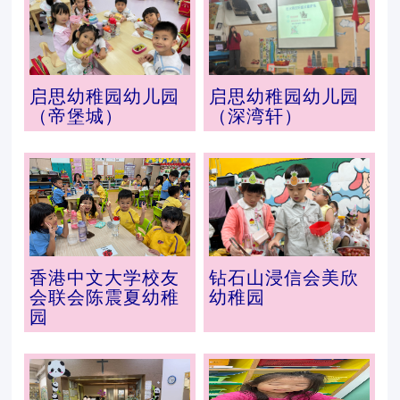
启思幼稚园幼儿园
启思幼稚园幼儿园
（帝堡城）
（深湾轩）
香港中文大学校友
钻石山浸信会美欣
会联会陈震夏幼稚
幼稚园
园