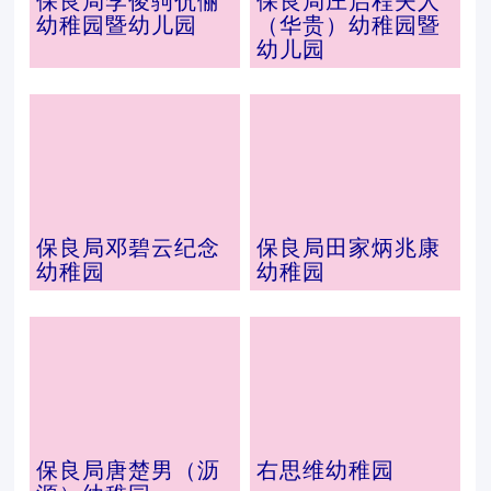
保良局李俊驹伉俪
保良局庄启程夫人
幼稚园暨幼儿园
（华贵）幼稚园暨
幼儿园
保良局邓碧云纪念
保良局田家炳兆康
幼稚园
幼稚园
保良局唐楚男（沥
右思维幼稚园