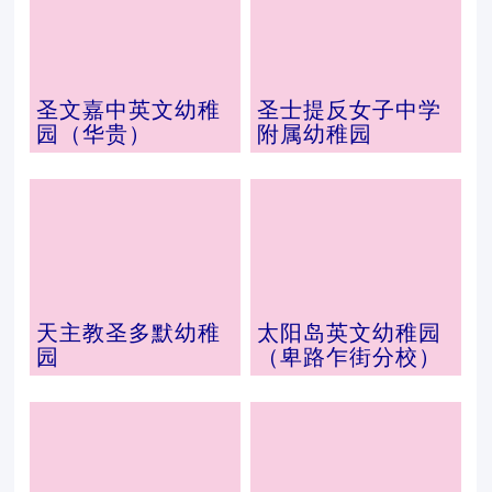
圣文嘉中英文幼稚
圣士提反女子中学
园（华贵）
附属幼稚园
天主教圣多默幼稚
太阳岛英文幼稚园
园
（卑路乍街分校）