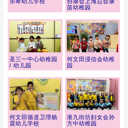
乐希幼儿学校
协康会上海总会康
苗幼稚园
圣三一中心幼稚园
何文田浸信会幼稚
/ 幼儿园
园
何文田循道卫理杨
港九街坊妇女会孙
震幼儿学校
方中幼稚园