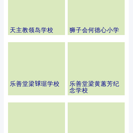
天主教领岛学校
狮子会何德心小学
乐善堂梁𨱇琚学校
乐善堂梁黄蕙芳纪
念学校