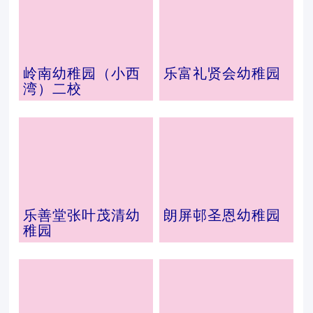
岭南幼稚园（小西
乐富礼贤会幼稚园
湾）二校
乐善堂张叶茂清幼
朗屏邨圣恩幼稚园
稚园