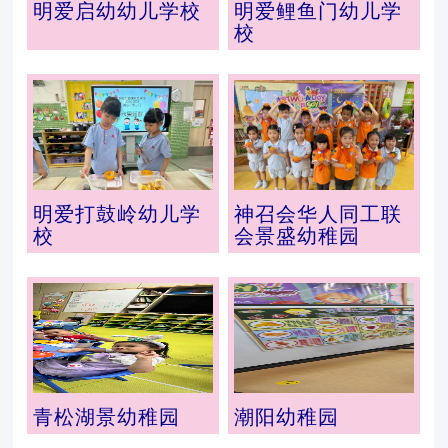
明爱启幼幼儿学校
明爱鲤鱼门幼儿学
校
明爱打鼓岭幼儿学
神召会华人同工联
校
会景盛幼稚园
青松湖景幼稚园
潮阳幼稚园